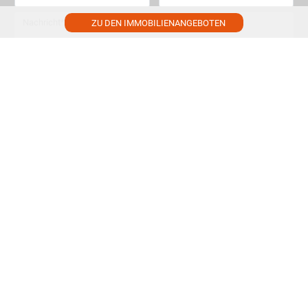
ZU DEN IMMOBILIENANGEBOTEN
Nachricht
*
Ich habe die Datenschutz­richtlinien gelesen.
*