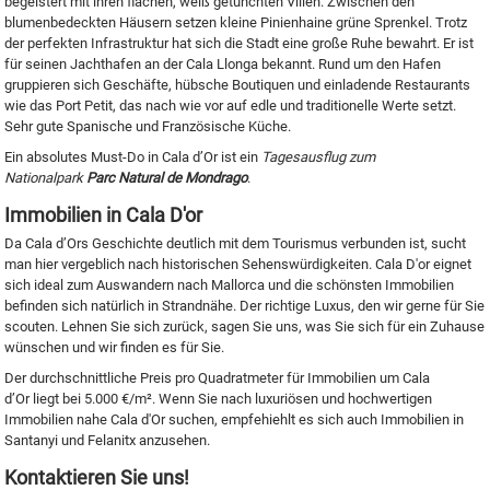
begeistert mit ihren flachen, weiß getünchten Villen. Zwischen den
blumenbedeckten Häusern setzen kleine Pinienhaine grüne Sprenkel. Trotz
der perfekten Infrastruktur hat sich die Stadt eine große Ruhe bewahrt. Er ist
für seinen Jachthafen an der Cala Llonga bekannt. Rund um den Hafen
gruppieren sich Geschäfte, hübsche Boutiquen und einladende Restaurants
wie das Port Petit, das nach wie vor auf edle und traditionelle Werte setzt.
Sehr gute Spanische und Französische Küche.
Ein absolutes Must-Do in Cala d’Or ist ein
Tagesausflug zum
Nationalpark
Parc Natural de Mondrago
.
Immobilien in Cala D'or
Da Cala d’Ors Geschichte deutlich mit dem Tourismus verbunden ist, sucht
man hier vergeblich nach historischen Sehenswürdigkeiten. Cala D'or eignet
sich ideal zum Auswandern nach Mallorca und die schönsten Immobilien
befinden sich natürlich in Strandnähe. Der richtige Luxus, den wir gerne für Sie
scouten. Lehnen Sie sich zurück, sagen Sie uns, was Sie sich für ein Zuhause
wünschen und wir finden es für Sie.
Der durchschnittliche Preis pro Quadratmeter für Immobilien um Cala
d’Or liegt bei 5.000 €/m². Wenn Sie nach luxuriösen und hochwertigen
Immobilien nahe Cala d'Or suchen, empfehiehlt es sich auch Immobilien in
Santanyi und Felanitx anzusehen.
Kontaktieren Sie uns!