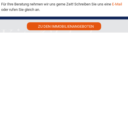
Für Ihre Beratung nehmen wir uns gerne Zeit! Schreiben Sie uns eine
E-Mail
oder rufen Sie gleich an.
ZU DEN IMMOBILIENANGEBOTEN
Sie erreichen uns unter
+34 648 112 984
info@kitz-global-living.com
Das Unternehmen
Rechtliches