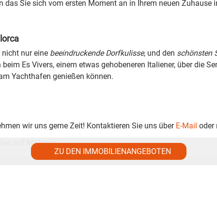
en das Sie sich vom ersten Moment an in Ihrem neuen Zuhause i
lorca
 nicht nur eine
beeindruckende Dorfkulisse
, und den
schönsten 
beim Es Vivers, einem etwas gehobeneren Italiener, über die Sen
e am Yachthafen genießen können.
ehmen wir uns gerne Zeit! Kontaktieren Sie uns über
E-Mail
oder 
lien auf Mallorca
ZU DEN IMMOBILIENANGEBOTEN
Nachname
*
Telefon