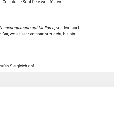
n Colonia de Sant Pere wohlfühlen.
Sonnenuntergang auf Mallorca
, sondern auch
 Bar, wo es sehr entspannt zugeht, bis hin
rufen Sie gleich an!
Ich habe die Datenschutz­
*
richtlinien gelesen.