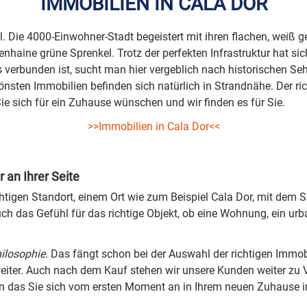
IMMOBILIEN IN CALA DOR
sel. Die 4000-Einwohner-Stadt begeistert mit ihren flachen, weiß 
haine grüne Sprenkel. Trotz der perfekten Infrastruktur hat si
verbunden ist, sucht man hier vergeblich nach historischen Sehe
ten Immobilien befinden sich natürlich in Strandnähe. Der rich
ie sich für ein Zuhause wünschen und wir finden es für Sie.
>>Immobilien in Cala Dor<<
r an Ihrer Seite
htigen Standort, einem Ort wie zum Beispiel Cala Dor, mit dem Si
h das Gefühl für das richtige Objekt, ob eine Wohnung, ein urba
hilosophie.
Das fängt schon bei der Auswahl der richtigen Immobi
weiter. Auch nach dem Kauf stehen wir unsere Kunden weiter zu
en das Sie sich vom ersten Moment an in Ihrem neuen Zuhause i