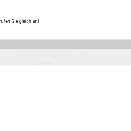
rufen Sie gleich an!
Ich habe die Datenschutz­
*
richtlinien gelesen.